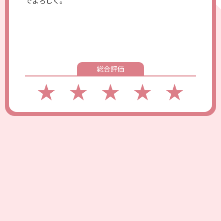
でよろしく。
総合評価
★
★
★
★
★